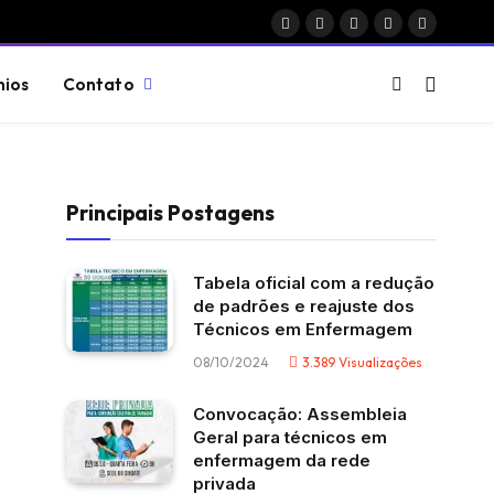
Facebook
X
Instagram
Pinterest
Vimeo
(Twitter)
nios
Contato
Principais Postagens
Tabela oficial com a redução
de padrões e reajuste dos
Técnicos em Enfermagem
08/10/2024
3.389
Visualizações
Convocação: Assembleia
Geral para técnicos em
enfermagem da rede
privada