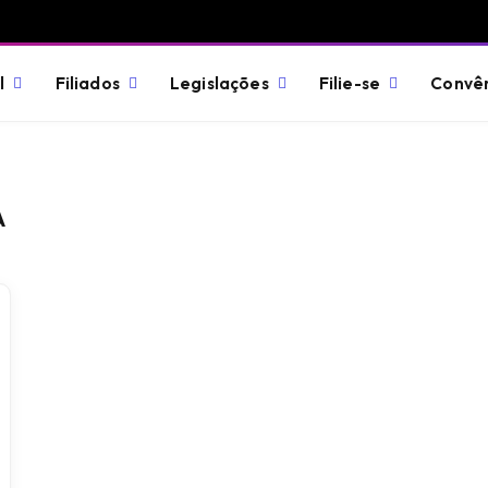
l
Filiados
Legislações
Filie-se
Convê
A