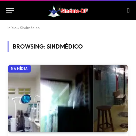
Início
»
Sindmédico
BROWSING:
SINDMÉDICO
NA MÍDIA