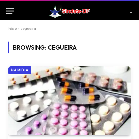
Início
»
cegueira
BROWSING:
CEGUEIRA
NA MÍDIA