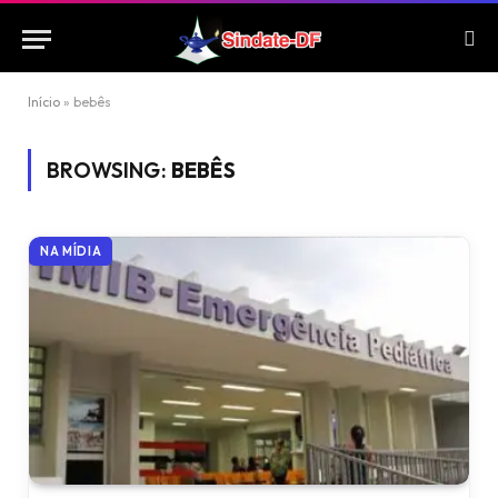
Início
»
bebês
BROWSING:
BEBÊS
NA MÍDIA